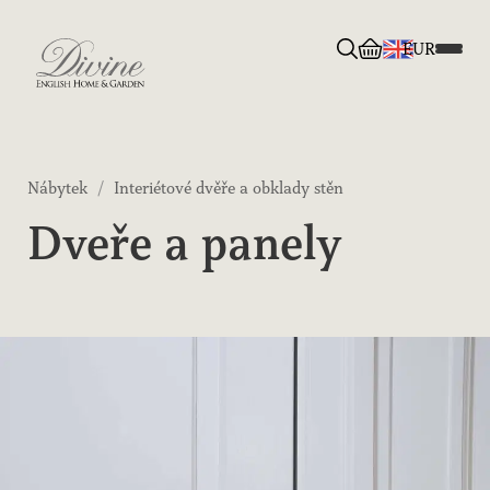
EUR
Divine English Home & Garden
Nábytek
/
Interiétové dvěře a obklady stěn
Dveře a panely