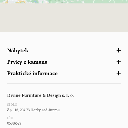
Nábytek
Prvky z kamene
Kuchyně
Praktické informace
Skříně a šatny
Zahradní ornamenty
Schodiště
Zahradní nábytek
Kontakt
Další nábytek
Architektonické prvky z kamene
Divine Furniture & Design s. r. o.
Brožury Haddonstone
Zahradní stavby
SÍDLO
Brožura světla
č.p. 116, 294 73 Horky nad Jizerou
Brožura zásuvky a vypínače
IČO
05316529
Brožura dřezy a baterie