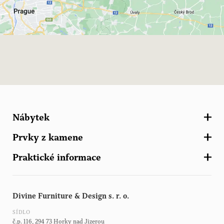
Nábytek
Prvky z kamene
Kuchyně
Praktické informace
Skříně a šatny
Zahradní ornamenty
Schodiště
Zahradní nábytek
Kontakt
Další nábytek
Architektonické prvky z kamene
Divine Furniture & Design s. r. o.
Brožury Haddonstone
Zahradní stavby
SÍDLO
Brožura světla
č.p. 116, 294 73 Horky nad Jizerou