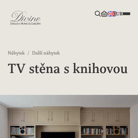
EUR
Divine English Home & Garden
Nábytek
/
Další nábytek
TV stěna s knihovou