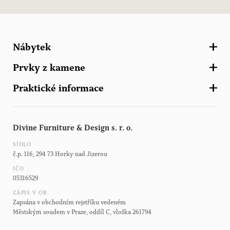
Nábytek
Prvky z kamene
Kuchyně
Praktické informace
Skříně a šatny
Zahradní ornamenty
Schodiště
Zahradní nábytek
Kontakt
Další nábytek
Architektonické prvky z kamene
Divine Furniture & Design s. r. o.
Brožury Haddonstone
Zahradní stavby
SÍDLO
Brožura světla
č.p. 116, 294 73 Horky nad Jizerou
Brožura zásuvky a vypínače
IČO
05316529
Brožura dřezy a baterie
ZÁPIS V OR
Zapsána v obchodním rejstříku vedeném
Městským soudem v Praze, oddíl C, vložka 261794