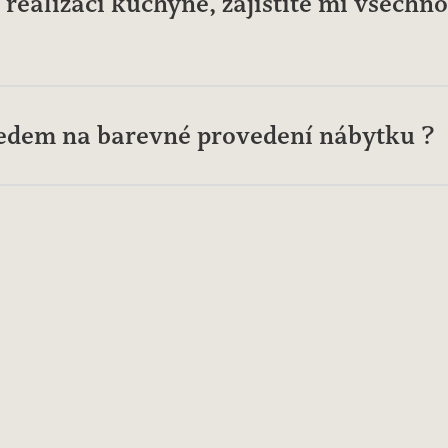
realizaci kuchyně, zajistíte mi všechno
ledem na barevné provedení nábytku ?