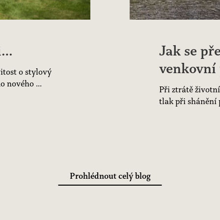
i…
Jak se př
venkovní 
tost o stylový
o nového ...
Při ztrátě životn
tlak při shánění 
Prohlédnout celý blog