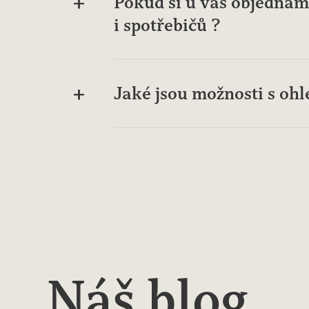
Pokud si u vás objednám 
i spotřebičů ?
Jaké jsou možnosti s oh
Náš blog