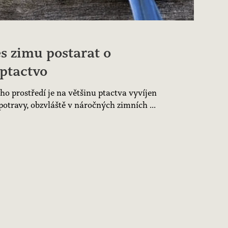
es zimu postarat o
ptactvo
ího prostředí je na většinu ptactva vyvíjen
potravy, obzvláště v náročných zimních ...