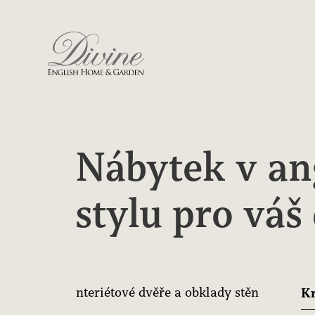
Divine English Home & Garden
Nábytek v an
stylu pro váš
diště
Interiétové dvěře a obklady stěn
Kr