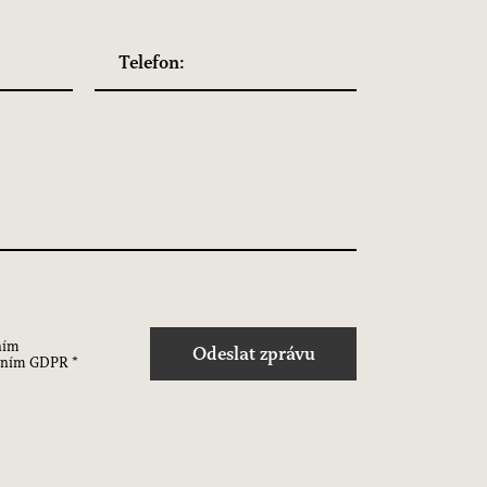
ním
Odeslat zprávu
zením
GDPR
*