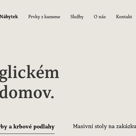
Nábytek
Prvky z kamene
Služby
O nás
Kontakt
glickém
 domov.
by a krbové podlahy
Masivní stoly na zakázk