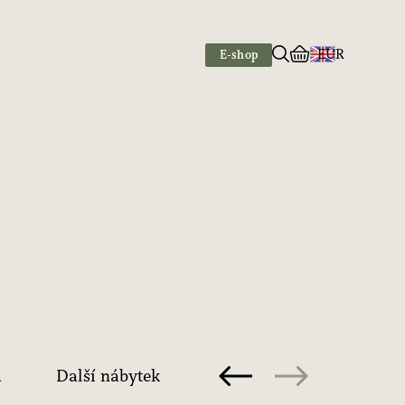
EUR
E-shop
u
Další nábytek